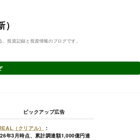
新）
よる、投資記録と投資情報のブログです。
ぞ
ピックアップ広告
REAL（クリアル）
：
026年3月時点、累計調達額1,000億円達