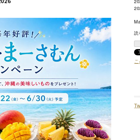
026
2
20
Ma
読
こ
T