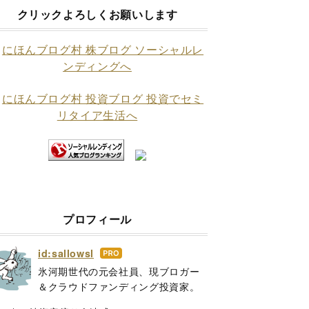
クリックよろしくお願いします
プロフィール
id:sallowsl
はて
なブ
氷河期世代の元会社員、現ブロガー
ログ
＆クラウドファンディング投資家。
Pro