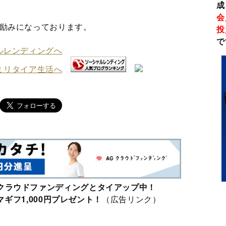
成
会
励みになっております。
投
で
クラウドファンディングとタイアップ中！
ギフ1,000円プレゼント！
（広告リンク）