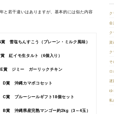
年と若干違いはありますが、基本的には似た内容
ク
会
ク
 G賞 雪塩ちんすこう（プレーン・ミルク風味）
資
ク
F賞 紅イモ生タルト（6個入り）
そ
 E賞 ジミー ガーリックチキン
ロ
遅
→ D賞 沖縄カマボコセット
ゆ
→ C賞 ブルーシールギフト18個セット
私
→ B賞 沖縄県産完熟マンゴー約2kg（3～4玉）