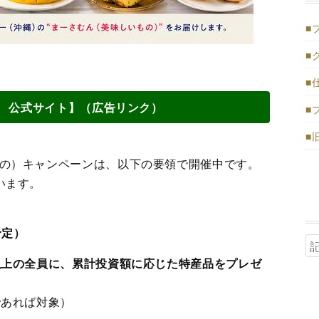
■
■
■
ding 公式サイト】（広告リンク）
■
■
の）キャンペーンは、以下の要領で開催中です。
います。
（予定）
以上の全員に、累計投資額に応じた特産品をプレゼ
であれば対象）