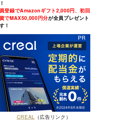
！
員登録でAmazonギフト2,000円、初回
資でMAX50,000円分
が全員プレゼント
す！
CREAL
（広告リンク）